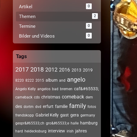
Artikel
0
Themen
2
Termine
0
Bilder und Videos
0
Tags
2017
2018
2012
2016
2013
2019
angelo
album
8220
8222
2015
and
caf&#65533;
Angelo Kelly
angelos
bad
bremen
comeback
christmas
cameback
cds
dem
family
des
erfurt
familie
dortm
dvd
fotos
Gabriel Kelly
gast
gera
frendskopp
germany
hamburg
gespr&#65533;ch
gro&#65533;e
halle
interview
jahres
hard
heidecksburg
irish