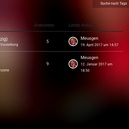
Suche nach Tags
Antworten
Letzte Antwort
Meusgen
zig)
5
Vorstellung
19. April 2017 um 14:57
Meusgen
9
12. Januar 2017 um
nzerte
18:50