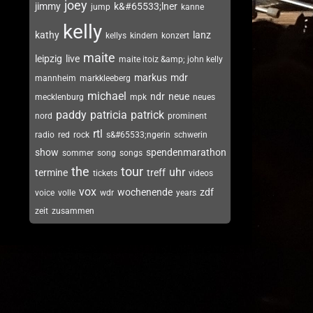
joey
jimmy
k&#65533;lner
jump
kanne
kelly
kathy
lanz
kellys
kindern
konzert
maite
leipzig
live
maite itoiz &amp; john kelly
markus
mdr
mannheim
markkleeberg
michael
ndr
neue
mecklenburg
mpk
neues
paddy
patricia
patrick
nord
prominent
rtl
radio
red
rock
s&#65533;ngerin
schwerin
show
spendenmarathon
sommer
song
songs
the
tour
uhr
termine
treff
tickets
videos
vox
wochenende
zdf
voice
volle
wdr
years
zeit
zusammen