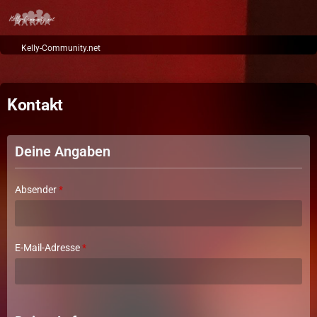
Kelly-Community.net
Kontakt
Deine Angaben
Absender
*
E-Mail-Adresse
*