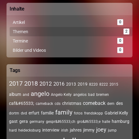
Inhalte
Artikel
0
Themen
2
Termine
0
Bilder und Videos
0
Tags
2017
2018
2012
2016
2013
2019
8220
8222
2015
angelo
album
and
Angelo Kelly
angelos
bad
bremen
comeback
caf&#65533;
christmas
des
cameback
cds
dem
family
erfurt
familie
Gabriel Kelly
dortm
dvd
fotos
frendskopp
gast
gera
hamburg
germany
gespr&#65533;ch
gro&#65533;e
halle
joey
interview
jahres
jimmy
hard
heidecksburg
irish
jump