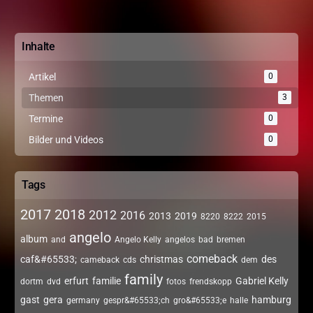
Inhalte
Artikel
0
Themen
3
Termine
0
Bilder und Videos
0
Tags
2017
2018
2012
2016
2013
2019
8220
8222
2015
angelo
album
and
Angelo Kelly
angelos
bad
bremen
comeback
caf&#65533;
christmas
des
cameback
cds
dem
family
erfurt
familie
Gabriel Kelly
dortm
dvd
fotos
frendskopp
gast
gera
hamburg
germany
gespr&#65533;ch
gro&#65533;e
halle