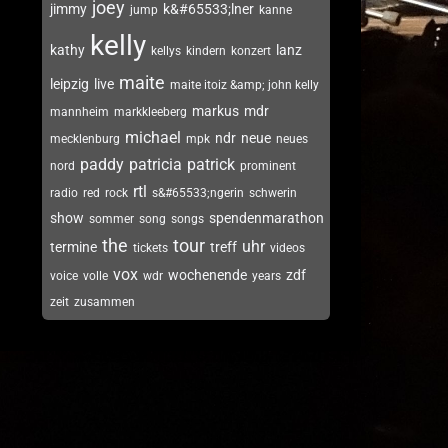
joey
jimmy
k&#65533;lner
jump
kanne
kelly
kathy
lanz
kellys
kindern
konzert
maite
leipzig
live
maite itoiz &amp; john kelly
markus
mdr
mannheim
markkleeberg
michael
ndr
neue
mecklenburg
mpk
neues
paddy
patricia
patrick
nord
prominent
rtl
radio
red
rock
s&#65533;ngerin
schwerin
show
spendenmarathon
sommer
song
songs
the
tour
uhr
termine
treff
tickets
videos
vox
wochenende
zdf
voice
volle
wdr
years
zeit
zusammen