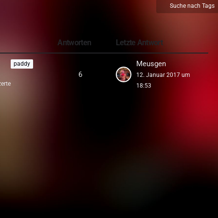
Suche nach Tags
Antworten
Letzte Antwort
Meusgen
paddy
6
12. Januar 2017 um
erte
18:53