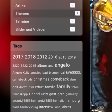
Artikel
0
Themen
1
Termine
0
Bilder und Videos
0
Tags
2017
2018
2012
2016
2013
2019
angelo
album
8220
8222
2015
and
caf&#65533;
Angelo Kelly
angelos
bad
bremen
comeback
christmas
cameback
cds
dem
family
des
erfurt
familie
dortm
dvd
fotos
Gabriel Kelly
gast
gera
frendskopp
germany
hamburg
gespr&#65533;ch
gro&#65533;e
halle
interview
jahres
hard
heidecksburg
irish