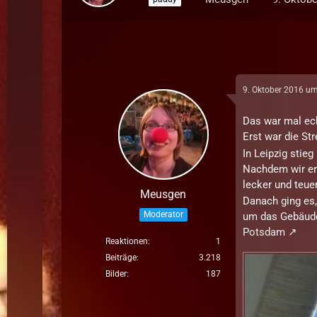
9. Oktober 2016 u
Das war mal ech
Erst war die St
In Leipzig stie
Nachdem wir end
lecker und teue
Meusgen
Danach ging es,
Moderator
um das Gebäud
Potsdam
Reaktionen
1
Beiträge
3.218
Bilder
187