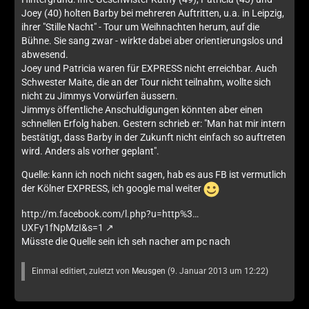
Joey (40) holten Barby bei mehreren Auftritten, u.a. in Leipzig,
ihrer "Stille Nacht" - Tour um Weihnachten herum, auf die
Bühne. Sie sang zwar - wirkte dabei aber orientierungslos und
abwesend.
Joey und Patricia waren für EXPRESS nicht erreichbar. Auch
Schwester Maite, die an der Tour nicht teilnahm, wollte sich
nicht zu Jimmys Vorwürfen äussern.
Jimmys öffentliche Anschuldigungen könnten aber einen
schnellen Erfolg haben. Gestern schrieb er: "Man hat mir intern
bestätigt, dass Barby in der Zukunft nicht einfach so auftreten
wird. Anders als vorher geplant".
Quelle: kann ich noch nicht sagen, hab es aus FB ist vermutlich
der Kölner EXPRESS, ich google mal weiter
http://m.facebook.com/l.php?u=http%3…
UXFy1fNpMzI&s=1
Müsste die Quelle sein ich seh nacher am pc nach
Einmal editiert, zuletzt von
Meusgen
(
9. Januar 2013 um 12:22
)