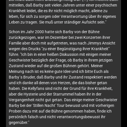
mitteilen, daß Barby seit vielen Jahren unter einer psychischen
Krankheit leidet, die es ihr nicht möglich macht, alleine zu
leben, für sich zu sorgen oder Verantwortung über ihr eigenes
Leben zu tragen. Sie muß unter ständiger Aufsicht sein."
Schon im Jahr 2000 hatte sich Barby von der Bühne
zurückgezogen, war im Dezember bei zwei Konzerten ihrer
Familie aber doch mit aufgetreten, was nach Jimmys Ansicht
wegen des Drucks "zu einer Begünstigung ihrer Krankheit"
führe. "Ich bin in einer heißen Diskussion mit einigen meiner
Geschwister bezüglich der Frage, ob Barby in ihrem jetzigen
Zustand wieder auf die großen Bühnen gehört. Meiner
Meinung nach ist es keine gute Idee und ich bitte Euch als
Barby´s Bruder, daß Barby und ihr Zustand respektiert werden
und ich danke all denen von Herzen, die das bisher getan
haben. Die Kellyfans sind nicht der Grund für ihre Krankheit,
aber die Hysterie und der Starrummel haben ihr in der
Vergangenheit nicht gut getan. Das einige meiner Geschwister
Barby bei der 'Stillen Nacht' Tour bewusst und mit vorherigen
Proben dazu mit auf die Bühne genommen haben, finde ich
persönlich falsch und nicht verantwortungsbewusst ihr
gegenüber."