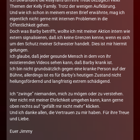
Ich bewundere die Kellyfans um ihre Treue bezüglich vieler
Themen der Kelly Family. Trotz der wenigen Aufklärung.
Und wie ich schon in meinem ersten Brief erwähnte, mag ich
eigentlich nicht gerne mit internen Problemen in die
Öffentlichkeit gehen.
Doch was Barby betrifft, wollte ich mit meiner Aktion intern wie
extern signalisieren, daß ich keine Grenzen kenne, wenn es sich
um den Schutz meiner Schwester handelt. Dies ist mir hiermit
gelungen.
Ich glaube, daß jeder gesunde Mensch in dem von ihr
existierenden Videos sehen kann, daß Barby krank ist.
Ich bin nicht grundsätzlich gegen eine kranke Person auf der
Bühne, allerdings ist es für Barby’s heutigen Zustand nicht
heilungsfördernd und langfristig extrem schädigend.
Ich “zwinge” niemanden, mich zu mögen oder zu verstehen.
Wer nicht mit meiner Ehrlichkeit umgehen kann, kann gerne
oben rechts auf “gefällt mir nicht mehr” klicken.
Und ich danke allen, die Vertrauen zu mir haben. Für ihre Treue
und Liebe.
Euer Jimmy