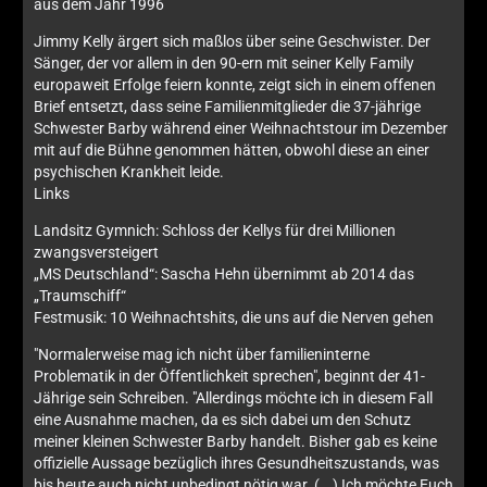
aus dem Jahr 1996
Jimmy Kelly ärgert sich maßlos über seine Geschwister. Der
Sänger, der vor allem in den 90-ern mit seiner Kelly Family
europaweit Erfolge feiern konnte, zeigt sich in einem offenen
Brief entsetzt, dass seine Familienmitglieder die 37-jährige
Schwester Barby während einer Weihnachtstour im Dezember
mit auf die Bühne genommen hätten, obwohl diese an einer
psychischen Krankheit leide.
Links
Landsitz Gymnich: Schloss der Kellys für drei Millionen
zwangsversteigert
„MS Deutschland“: Sascha Hehn übernimmt ab 2014 das
„Traumschiff“
Festmusik: 10 Weihnachtshits, die uns auf die Nerven gehen
"Normalerweise mag ich nicht über familieninterne
Problematik in der Öffentlichkeit sprechen", beginnt der 41-
Jährige sein Schreiben. "Allerdings möchte ich in diesem Fall
eine Ausnahme machen, da es sich dabei um den Schutz
meiner kleinen Schwester Barby handelt. Bisher gab es keine
offizielle Aussage bezüglich ihres Gesundheitszustands, was
bis heute auch nicht unbedingt nötig war. (...) Ich möchte Euch