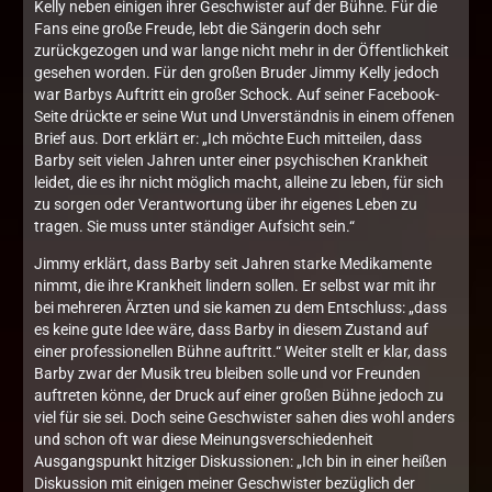
Kelly neben einigen ihrer Geschwister auf der Bühne. Für die
Fans eine große Freude, lebt die Sängerin doch sehr
zurückgezogen und war lange nicht mehr in der Öffentlichkeit
gesehen worden. Für den großen Bruder Jimmy Kelly jedoch
war Barbys Auftritt ein großer Schock. Auf seiner Facebook-
Seite drückte er seine Wut und Unverständnis in einem offenen
Brief aus. Dort erklärt er: „Ich möchte Euch mitteilen, dass
Barby seit vielen Jahren unter einer psychischen Krankheit
leidet, die es ihr nicht möglich macht, alleine zu leben, für sich
zu sorgen oder Verantwortung über ihr eigenes Leben zu
tragen. Sie muss unter ständiger Aufsicht sein.“
Jimmy erklärt, dass Barby seit Jahren starke Medikamente
nimmt, die ihre Krankheit lindern sollen. Er selbst war mit ihr
bei mehreren Ärzten und sie kamen zu dem Entschluss: „dass
es keine gute Idee wäre, dass Barby in diesem Zustand auf
einer professionellen Bühne auftritt.“ Weiter stellt er klar, dass
Barby zwar der Musik treu bleiben solle und vor Freunden
auftreten könne, der Druck auf einer großen Bühne jedoch zu
viel für sie sei. Doch seine Geschwister sahen dies wohl anders
und schon oft war diese Meinungsverschiedenheit
Ausgangspunkt hitziger Diskussionen: „Ich bin in einer heißen
Diskussion mit einigen meiner Geschwister bezüglich der