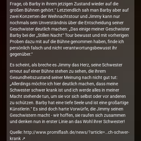
Frage, ob Barby in ihrem jetzigen Zustand wieder auf die
großen Bühnen gehört.“ Letztendlich sah man Barby aber auf
zwei Konzerten der Weihnachtstour und Jimmy kann nur
nochmals sein Unverständnis über die Entscheidung seiner
Geschwister deutlich machen: „Das einige meiner Geschwister
Barby bei der „Stillen Nacht“ Tour bewusst und mit vorherigen
Proben dazu mit auf die Bühne genommen haben, finde ich
persönlich falsch und nicht verantwortungsbewusst ihr
gegenüber.“
Es scheint, als breche es Jimmy das Herz, seine Schwester
erneut auf einer Bühne stehen zu sehen, die ihrem
Gesundheitszustand seiner Meinung nach nicht gut tut:
„Allerdings möchte ich hier deutlich machen, dass meine
Schwester schwer krank ist und ich werde alles in meiner
Macht stehende tun, um sie vor sich selbst oder vor anderen
zu schützen. Barby hat eine tiefe Seele und ist eine großartige
Künstlerin.“ Es sind doch harte Vorwürfe, die Jimmy seinen
Geschwistern macht - wir hoffen, sie raufen sich zusammen
und denken nun in erster Linie an das Wohl ihrer Schwester!
Quelle:
http://www.promiflash.de/news/?article=…ch-schwer-
krank